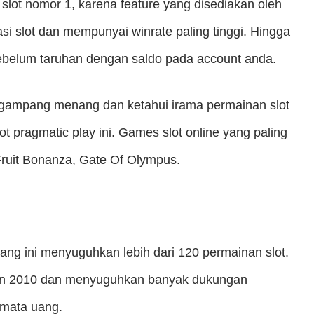
 slot nomor 1, karena feature yang disediakan oleh
si slot dan mempunyai winrate paling tinggi. Hingga
sebelum taruhan dengan saldo pada account anda.
h gampang menang dan ketahui irama permainan slot
t pragmatic play ini. Games slot online yang paling
 Fruit Bonanza, Gate Of Olympus.
rang ini menyuguhkan lebih dari 120 permainan slot.
tahun 2010 dan menyuguhkan banyak dukungan
 mata uang.