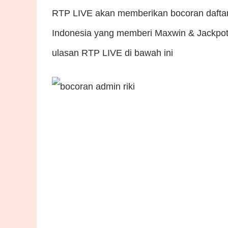
RTP LIVE akan memberikan bocoran daftar 
Indonesia yang memberi Maxwin & Jackpot h
ulasan RTP LIVE di bawah ini