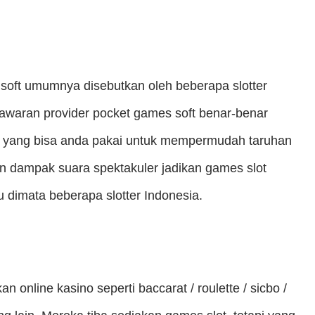
 soft umumnya disebutkan oleh beberapa slotter
nawaran provider pocket games soft benar-benar
ure yang bisa anda pakai untuk mempermudah taruhan
 dan dampak suara spektakuler jadikan games slot
u dimata beberapa slotter Indonesia.
 online kasino seperti baccarat / roulette / sicbo /