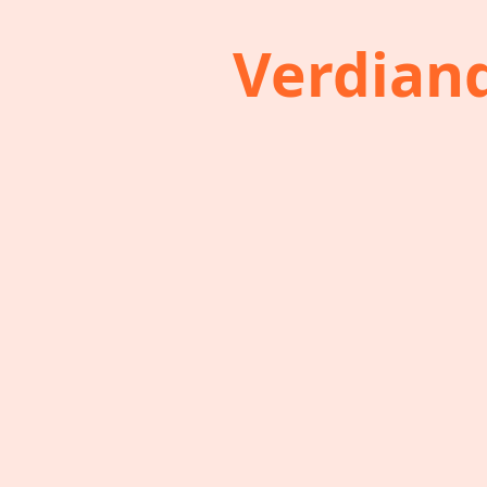
Langsung
Verdian
ke
isi