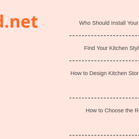
d.net
Who Should Install Your
Find Your Kitchen Styl
How to Design Kitchen Sto
How to Choose the Ri