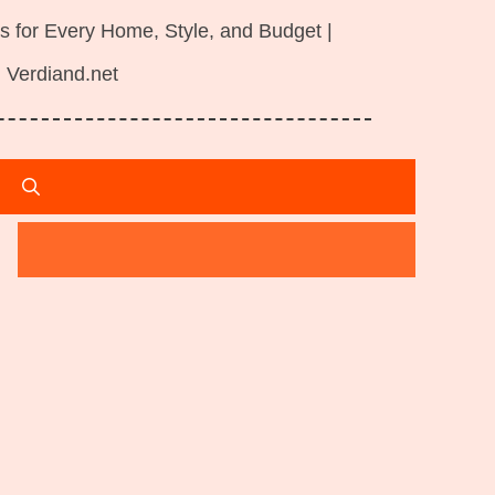
s for Every Home, Style, and Budget |
Verdiand.net