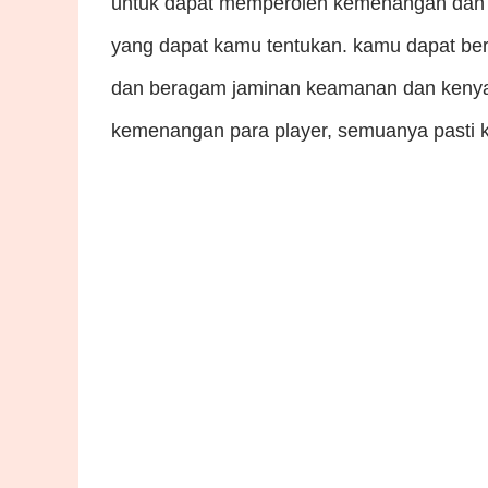
untuk dapat memperoleh kemenangan dan ke
yang dapat kamu tentukan. kamu dapat be
dan beragam jaminan keamanan dan kenya
kemenangan para player, semuanya pasti k