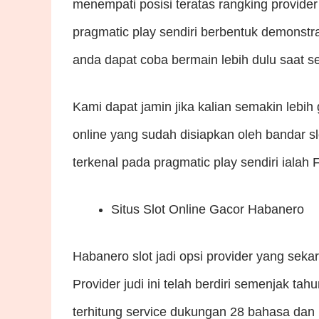
menempati posisi teratas rangking provider
pragmatic play sendiri berbentuk demonstra
anda dapat coba bermain lebih dulu saat 
Kami dapat jamin jika kalian semakin lebi
online yang sudah disiapkan oleh bandar slo
terkenal pada pragmatic play sendiri ialah
Situs Slot Online Gacor Habanero
Habanero slot jadi opsi provider yang seka
Provider judi ini telah berdiri semenjak 
terhitung service dukungan 28 bahasa dan