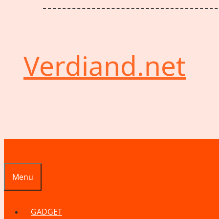
Verdiand.net
Menu
GADGET