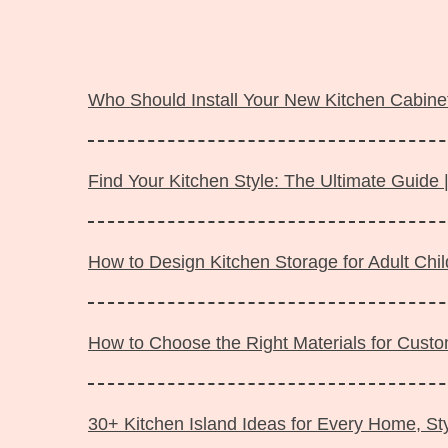
Langsung
ke
Who Should Install Your New Kitchen Cabinet
isi
Find Your Kitchen Style: The Ultimate Guide 
How to Design Kitchen Storage for Adult Ch
How to Choose the Right Materials for Custo
30+ Kitchen Island Ideas for Every Home, Sty