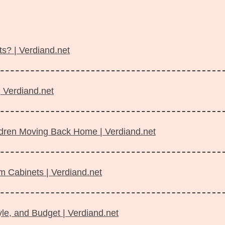
s? | Verdiand.net
| Verdiand.net
ildren Moving Back Home | Verdiand.net
m Cabinets | Verdiand.net
le, and Budget | Verdiand.net