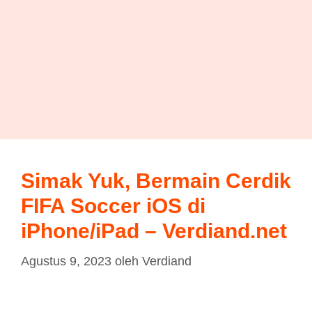
Simak Yuk, Bermain Cerdik
FIFA Soccer iOS di
iPhone/iPad – Verdiand.net
Agustus 9, 2023
oleh
Verdiand