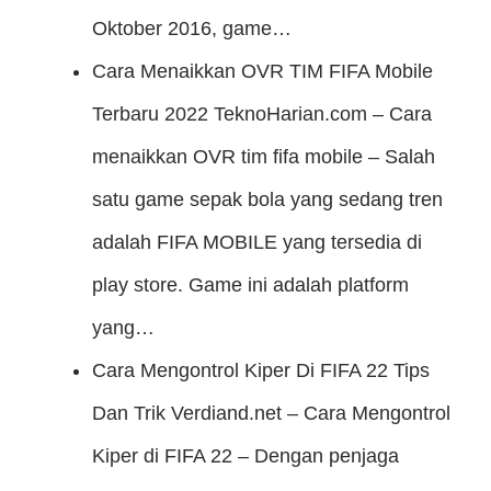
Oktober 2016, game…
Cara Menaikkan OVR TIM FIFA Mobile
Terbaru 2022
TeknoHarian.com – Cara
menaikkan OVR tim fifa mobile – Salah
satu game sepak bola yang sedang tren
adalah FIFA MOBILE yang tersedia di
play store. Game ini adalah platform
yang…
Cara Mengontrol Kiper Di FIFA 22 Tips
Dan Trik
Verdiand.net – Cara Mengontrol
Kiper di FIFA 22 – Dengan penjaga