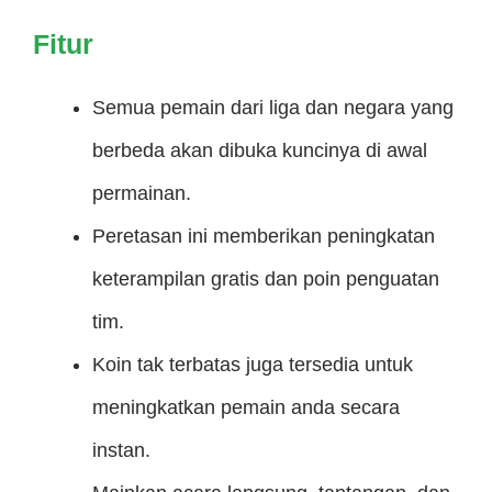
Fitur
Semua pemain dari liga dan negara yang
berbeda akan dibuka kuncinya di awal
permainan.
Peretasan ini memberikan peningkatan
keterampilan gratis dan poin penguatan
tim.
Koin tak terbatas juga tersedia untuk
meningkatkan pemain anda secara
instan.