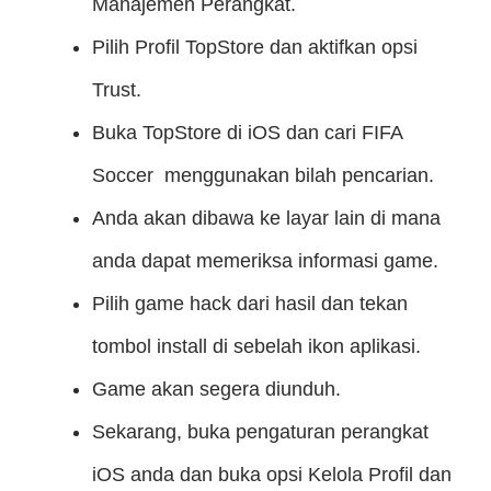
Manajemen Perangkat.
Pilih Profil TopStore dan aktifkan opsi
Trust.
Buka TopStore di iOS dan cari FIFA
Soccer menggunakan bilah pencarian.
Anda akan dibawa ke layar lain di mana
anda dapat memeriksa informasi game.
Pilih game hack dari hasil dan tekan
tombol install di sebelah ikon aplikasi.
Game akan segera diunduh.
Sekarang, buka pengaturan perangkat
iOS anda dan buka opsi Kelola Profil dan