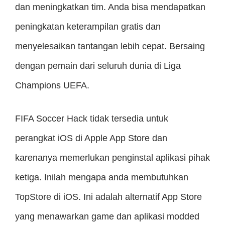
dan meningkatkan tim. Anda bisa mendapatkan
peningkatan keterampilan gratis dan
menyelesaikan tantangan lebih cepat. Bersaing
dengan pemain dari seluruh dunia di Liga
Champions UEFA.
FIFA Soccer Hack tidak tersedia untuk
perangkat iOS di Apple App Store dan
karenanya memerlukan penginstal aplikasi pihak
ketiga. Inilah mengapa anda membutuhkan
TopStore di iOS. Ini adalah alternatif App Store
yang menawarkan game dan aplikasi modded