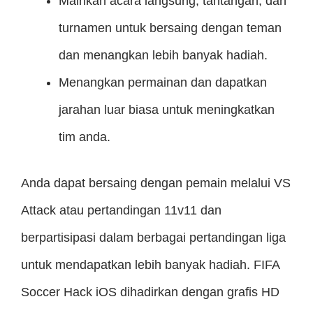
Mainkan acara langsung, tantangan, dan
turnamen untuk bersaing dengan teman
dan menangkan lebih banyak hadiah.
Menangkan permainan dan dapatkan
jarahan luar biasa untuk meningkatkan
tim anda.
Anda dapat bersaing dengan pemain melalui VS
Attack atau pertandingan 11v11 dan
berpartisipasi dalam berbagai pertandingan liga
untuk mendapatkan lebih banyak hadiah. FIFA
Soccer Hack iOS dihadirkan dengan grafis HD