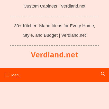
Custom Cabinets | Verdiand.net
30+ Kitchen Island Ideas for Every Home,
Style, and Budget | Verdiand.net
Verdiand.net
Menu