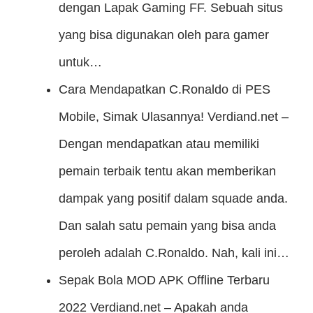
dengan Lapak Gaming FF. Sebuah situs
yang bisa digunakan oleh para gamer
untuk…
Cara Mendapatkan C.Ronaldo di PES
Mobile, Simak Ulasannya!
Verdiand.net –
Dengan mendapatkan atau memiliki
pemain terbaik tentu akan memberikan
dampak yang positif dalam squade anda.
Dan salah satu pemain yang bisa anda
peroleh adalah C.Ronaldo. Nah, kali ini…
Sepak Bola MOD APK Offline Terbaru
2022
Verdiand.net – Apakah anda