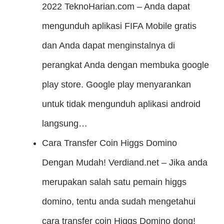
2022
TeknoHarian.com – Anda dapat
mengunduh aplikasi FIFA Mobile gratis
dan Anda dapat menginstalnya di
perangkat Anda dengan membuka google
play store. Google play menyarankan
untuk tidak mengunduh aplikasi android
langsung…
Cara Transfer Coin Higgs Domino
Dengan Mudah!
Verdiand.net – Jika anda
merupakan salah satu pemain higgs
domino, tentu anda sudah mengetahui
cara transfer coin Higgs Domino dong!