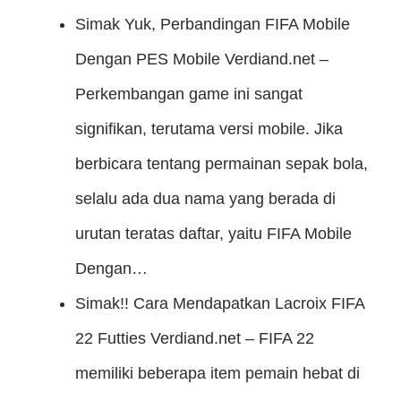
Simak Yuk, Perbandingan FIFA Mobile
Dengan PES Mobile
Verdiand.net –
Perkembangan game ini sangat
signifikan, terutama versi mobile. Jika
berbicara tentang permainan sepak bola,
selalu ada dua nama yang berada di
urutan teratas daftar, yaitu FIFA Mobile
Dengan…
Simak!! Cara Mendapatkan Lacroix FIFA
22 Futties
Verdiand.net – FIFA 22
memiliki beberapa item pemain hebat di