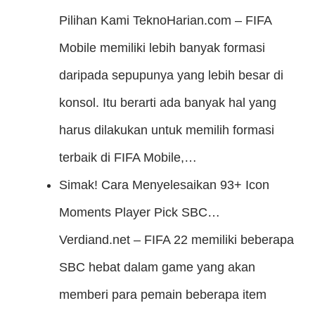
Pilihan Kami
TeknoHarian.com – FIFA
Mobile memiliki lebih banyak formasi
daripada sepupunya yang lebih besar di
konsol. Itu berarti ada banyak hal yang
harus dilakukan untuk memilih formasi
terbaik di FIFA Mobile,…
Simak! Cara Menyelesaikan 93+ Icon
Moments Player Pick SBC…
Verdiand.net – FIFA 22 memiliki beberapa
SBC hebat dalam game yang akan
memberi para pemain beberapa item