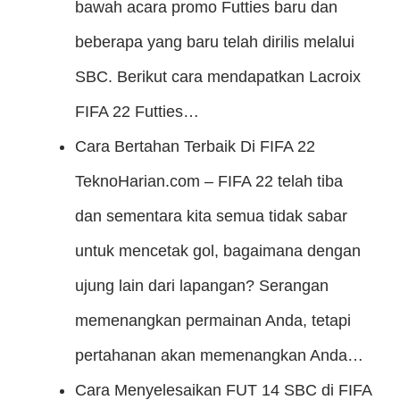
bawah acara promo Futties baru dan
beberapa yang baru telah dirilis melalui
SBC. Berikut cara mendapatkan Lacroix
FIFA 22 Futties…
Cara Bertahan Terbaik Di FIFA 22
TeknoHarian.com – FIFA 22 telah tiba
dan sementara kita semua tidak sabar
untuk mencetak gol, bagaimana dengan
ujung lain dari lapangan? Serangan
memenangkan permainan Anda, tetapi
pertahanan akan memenangkan Anda…
Cara Menyelesaikan FUT 14 SBC di FIFA