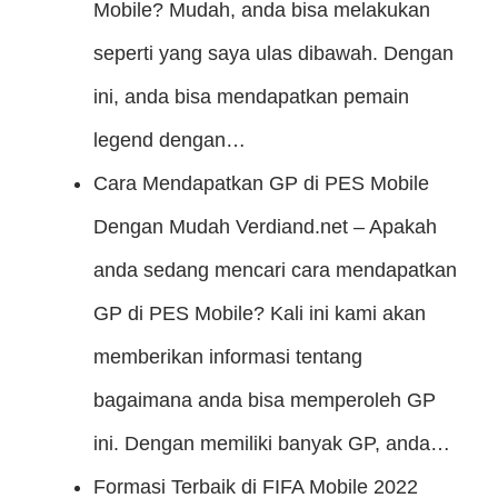
Mobile? Mudah, anda bisa melakukan
seperti yang saya ulas dibawah. Dengan
ini, anda bisa mendapatkan pemain
legend dengan…
Cara Mendapatkan GP di PES Mobile
Dengan Mudah
Verdiand.net – Apakah
anda sedang mencari cara mendapatkan
GP di PES Mobile? Kali ini kami akan
memberikan informasi tentang
bagaimana anda bisa memperoleh GP
ini. Dengan memiliki banyak GP, anda…
Formasi Terbaik di FIFA Mobile 2022