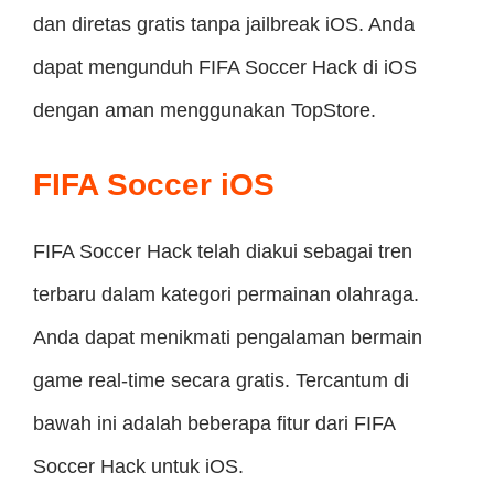
dan diretas gratis tanpa jailbreak iOS. Anda
dapat mengunduh FIFA Soccer Hack di iOS
dengan aman menggunakan TopStore.
FIFA Soccer iOS
FIFA Soccer Hack telah diakui sebagai tren
terbaru dalam kategori permainan olahraga.
Anda dapat menikmati pengalaman bermain
game real-time secara gratis. Tercantum di
bawah ini adalah beberapa fitur dari FIFA
Soccer Hack untuk iOS.