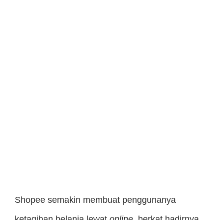
Shopee semakin membuat penggunanya
ketagihan belanja lewat
online,
berkat hadirnya